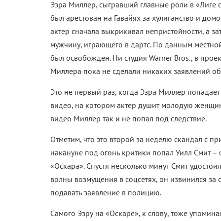
Эзра Миллер, сыгравший главные роли в «Лиге 
был арестован на Гавайях за хулиганство и домо
актер сначала выкрикивал непристойности, а з
мужчину, играющего в дартс. По данным местно
был освобожден. Ни студия Warner Bros., в прое
Миллера пока не сделали никаких заявлений об 
Это не первый раз, когда Эзра Миллер попадает
видео, на котором актер душит молодую женщин
видео Миллер так и не попал под следствие.
Отметим, что это второй за неделю скандал с п
накануне под огонь критики попал Уилл Смит –
«Оскара». Спустя несколько минут Смит удостоил
волны возмущения в соцсетях, он извинился за св
подавать заявление в полицию.
Самого Эзру на «Оскаре», к слову, тоже упомин