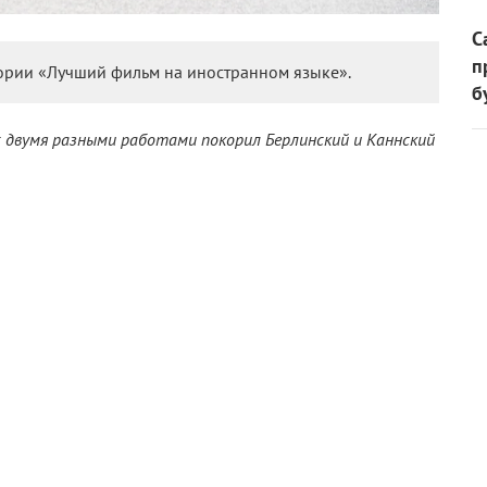
С
п
гории «Лучший фильм на иностранном языке».
б
с двумя разными работами покорил Берлинский и Каннский
айность и догадка»
завоевал Гран-при жюри на Берлинале,
увезла с Лазурного Берега сразу три приза – включая
на иностранном языке и почетное звание фильма года по
. На «Оскаре», в преддверии которого «Сядь за руль моей
пех,
случилась победа
в категории иностранных лент.
 картина Хамагути, и объясняет, почему российскому