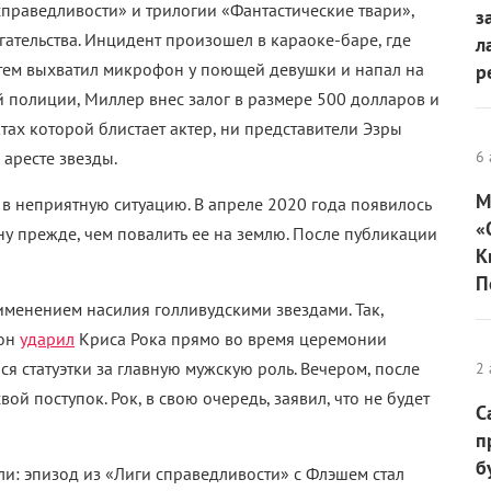
справедливости» и трилогии «Фантастические твари»,
з
гательства. Инцидент произошел в караоке-баре, где
л
атем выхватил микрофон у поющей девушки и напал на
р
й полиции, Миллер внес залог в размере 500 долларов и
ктах которой блистает актер, ни представители Эзры
аресте звезды.
6 
М
 в неприятную ситуацию. В апреле 2020 года появилось
«
у прежде, чем повалить ее на землю. После публикации
К
П
рименением насилия голливудскими звездами. Так,
 он
ударил
Криса Рока прямо во время церемонии
ся статуэтки за главную мужскую роль. Вечером, после
2 
ой поступок. Рок, в свою очередь, заявил, что не будет
С
п
б
али: эпизод из «Лиги справедливости» с Флэшем стал