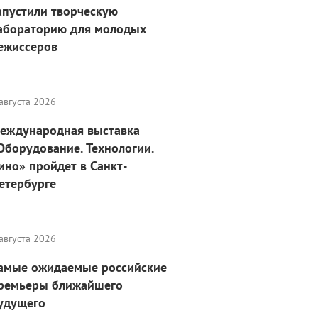
апустили творческую
абораторию для молодых
ежиссеров
августа 2026
еждународная выставка
Оборудование. Технологии.
ино» пройдет в Санкт-
етербурге
августа 2026
амые ожидаемые российские
ремьеры ближайшего
удущего