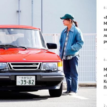
6 
«
М
з
л
р
6 
М
«
К
П
2 