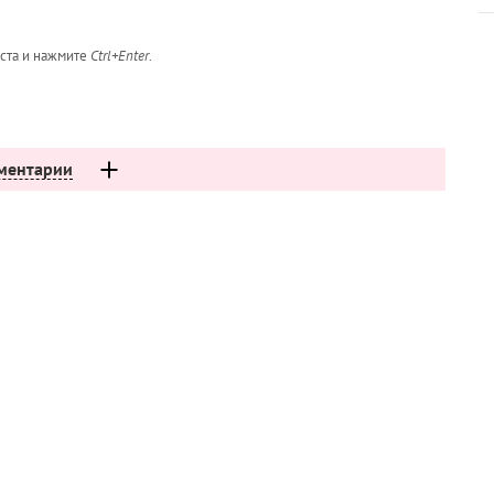
кста и нажмите
Ctrl+Enter
.
ментарии