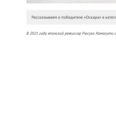
Рассказываем о победителе «Оскара» в кате
В 2021 году японский режиссер Рюсукэ Хамагути 
кинофестивали. Сборник поэтичных новелл
«Случ
а разговорная драма «Сядь за руль моей машины» 
премию за лучший сценарий.
Позднее были «Золотой глобус» за лучший фильм 
версии Национального общества кинокритиков США
машины» демонстрировал отличные шансы на ус
«КиноРепортер» рассказывает, чем прекрасна эта
зрителю она должна быть особенно близка.