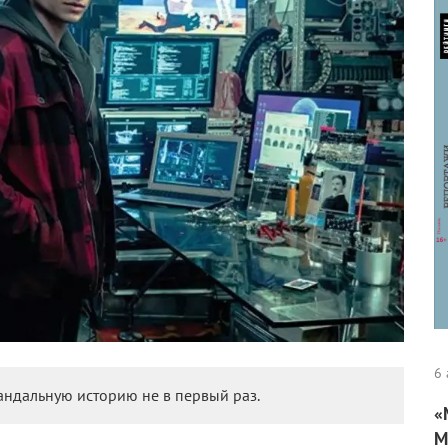
6 
андальную историю не в первый раз.
«
М