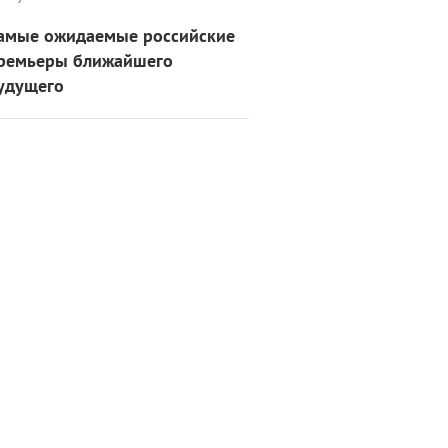
амые ожидаемые российские
ремьеры ближайшего
удущего