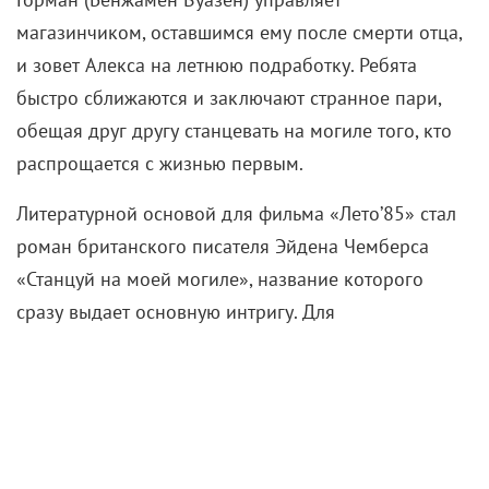
магазинчиком, оставшимся ему после смерти отца,
и зовет Алекса на летнюю подработку. Ребята
быстро сближаются и заключают странное пари,
обещая друг другу станцевать на могиле того, кто
распрощается с жизнью первым.
Литературной основой для фильма «Лето’85» стал
роман британского писателя Эйдена Чемберса
«Станцуй на моей могиле», название которого
сразу выдает основную интригу. Для
сомневающихся заготовлен контрольный выстрел:
в самом начале Алекс ломает четвертую стену и
заявляет, что зрителю стоит покинуть зал, если они
не любят истории про покойников. Именно вокруг
мертвеца и будет строится сюжет – одна временная