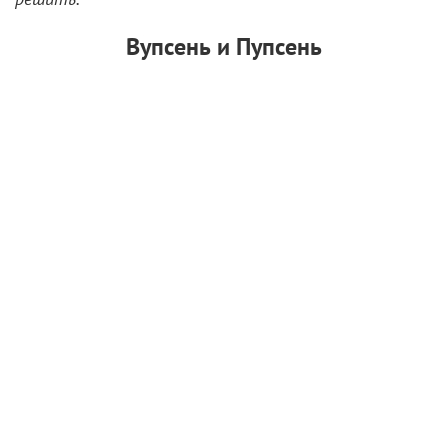
Вупсень и Пупсень
Братья-гусеницы Вупсень и Пупсень из
мультсериала про
фиолетового лунного пришельца
имеют одинаково скверный нрав и весьма схожие
внешние параметры. Они оба зеленые и