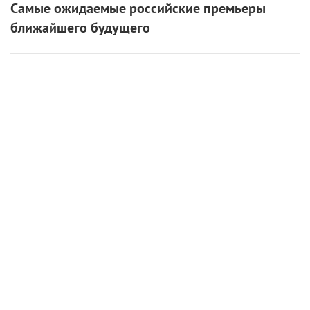
6 августа 2026
«Мастерская «12» Никиты Михалкова» и ON
Медиа запустили творческую лабораторию
для молодых режиссеров