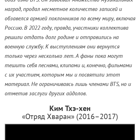
Как айдолы K-pop в
кинозвезд превратились
18 июня 2023 /
Алексей Комаров