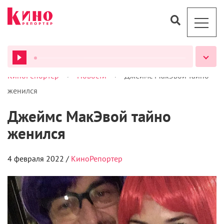
>
>
КиноРепортер
Новости
Джеймс МакЭвой тайно
ВСЕ ПОДКАСТЫ
женился
Джеймс МакЭвой тайно
женился
4 февраля 2022 /
КиноРепортер