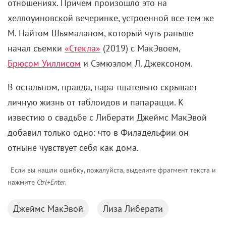
отношениях. Причем произошло это на
хеллоуиновской вечеринке, устроенной все тем же
М. Найтом Шьямаланом, который чуть раньше
начал съемки
«Стекла»
(2019) с МакЭвоем,
Брюсом Уиллисом
и Сэмюэлом Л. Джексоном.
В остальном, правда, пара тщательно скрывает
личную жизнь от таблоидов и папарацци. К
известию о свадьбе с Либерати Джеймс МакЭвой
добавил только одно
:
что в Филадельфии он
отныне чувствует себя как дома.
Если вы нашли ошибку, пожалуйста, выделите фрагмент текста и
нажмите
Ctrl+Enter
.
Джеймс МакЭвой
Лиза Либерати