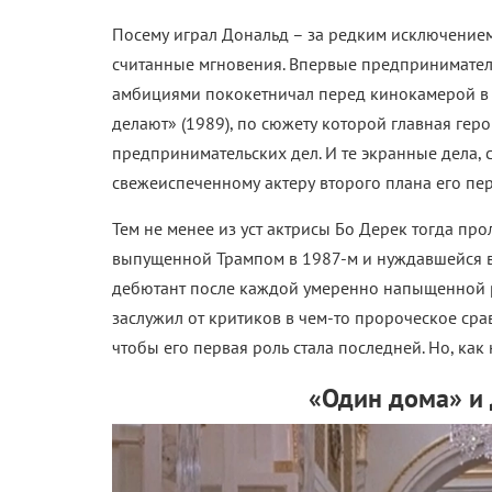
Посему играл Дональд – за редким исключением –
считанные мгновения. Впервые предпринимате
амбициями пококетничал перед кинокамерой в 
делают» (1989), по сюжету которой главная гер
предпринимательских дел. И те экранные дела, 
свежеиспеченному актеру второго плана его пе
Тем не менее из уст актрисы Бо Дерек тогда пр
выпущенной Трампом в 1987-м и нуждавшейся в 
дебютант после каждой умеренно напыщенной р
заслужил от критиков в чем-то пророческое сра
чтобы его первая роль стала последней. Но, как
«Один дома» и 