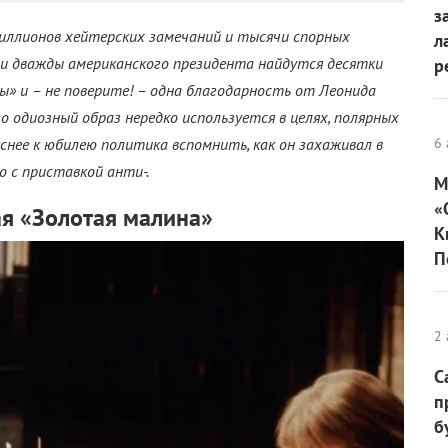
з
миллионов хейтерских замечаний и тысячи спорных
л
и дважды американского президента найдутся десятки
р
ы» и – не поверите! – одна благодарность от Леонида
его одиозный образ нередко используется в целях, полярных
нее к юбилею политика вспомнить, как он захаживал в
6 
ко с приставкой анти-.
М
«
я «Золотая малина»
К
П
2 
С
п
б