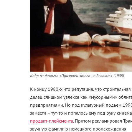
Кадр из фильма «Призраки этого не делают» (1989)
К концу 1980-х что репутация, что строительна
делец слишком увлекся как «мусорными» обли
предприятиями. Но под культурный подъем 1990
замести – тут-то и попалось ему под руку кине
продакт-плейсмента
. Притом рекламировал Трам
звучную фамилию немецкого происхождения.