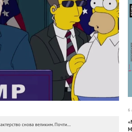
6 
«
актерство снова великим. Почти…
М