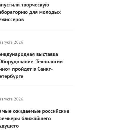
апустили творческую
абораторию для молодых
ежиссеров
августа 2026
еждународная выставка
Оборудование. Технологии.
ино» пройдет в Санкт-
етербурге
августа 2026
амые ожидаемые российские
ремьеры ближайшего
удущего