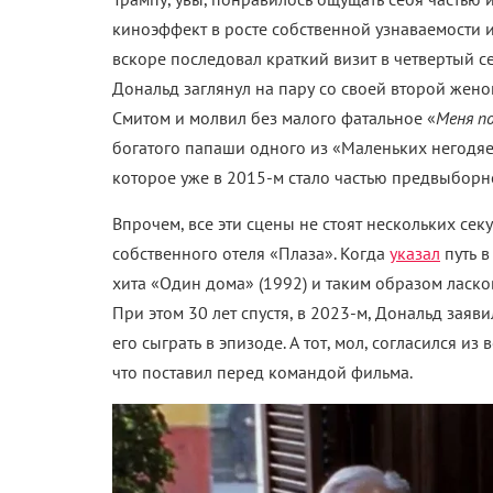
киноэффект в росте собственной узнаваемости и
вскоре последовал краткий визит в четвертый с
Дональд заглянул на пару со своей второй жен
Смитом и молвил без малого фатальное «
Меня п
богатого папаши одного из «Маленьких негодяев
которое уже в 2015-м стало частью предвыборн
Впрочем, все эти сцены не стоят нескольких сек
собственного отеля «Плаза». Когда
указал
путь в
хита «Один дома» (1992) и таким образом ласко
При этом 30 лет спустя, в 2023-м, Дональд зая
его сыграть в эпизоде. А тот, мол, согласился из
что поставил перед командой фильма.