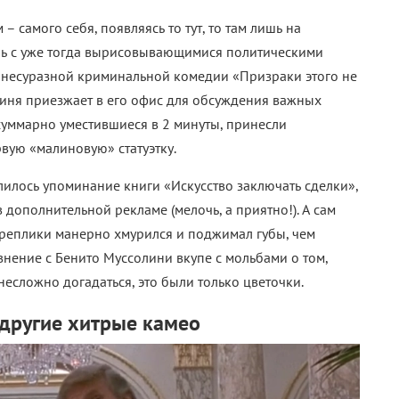
 самого себя, появляясь то тут, то там лишь на
ль с уже тогда вырисовывающимися политическими
несуразной криминальной комедии «Призраки этого не
оиня приезжает в его офис для обсуждения важных
суммарно уместившиеся в 2 минуты, принесли
рвую «малиновую» статуэтку.
олилось упоминание книги «Искусство заключать сделки»,
дополнительной рекламе (мелочь, а приятно!). А сам
еплики манерно хмурился и поджимал губы, чем
внение с Бенито Муссолини вкупе с мольбами о том,
 несложно догадаться, это были только цветочки.
другие хитрые камео