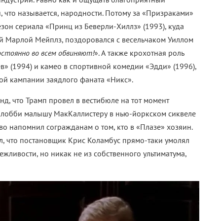
, что называется, народности. Потому за «Призраками»
езон сериала «Принц из Беверли-Хиллз» (1993), куда
ой Марлой Мейплз, поздоровался с весельчаком Уиллом
остоянно во всем обвиняют!
». А также крохотная роль
» (1994) и камео в спортивной комедии «Эдди» (1996),
ой кампании заядлого фаната «Никс».
унд, что Трамп провел в вестибюле на тот момент
 лобби малышу МакКаллистеру в нью-йоркском сиквеле
во напомнил согражданам о том, кто в «Плазе» хозяин.
вил, что постановщик Крис Коламбус прямо-таки умолял
 вежливости, но никак не из собственного ультиматума,