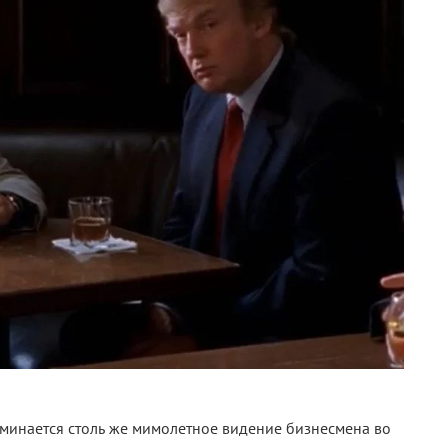
минается столь же мимолетное видение бизнесмена во