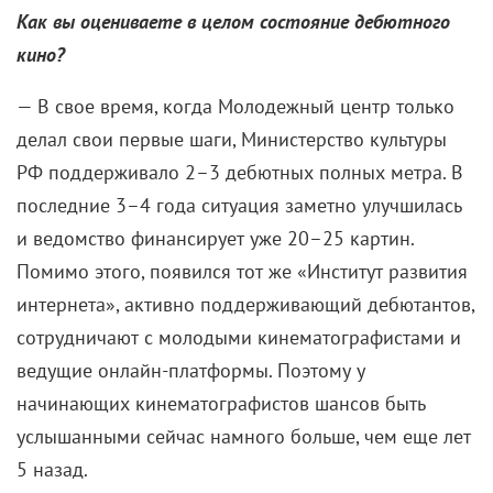
вот однажды я попыталась подсказать Михаилу
Сергеевичу, что неправильно говорить «нАчать», но
он одернул:
«Не надо меня исправлять. Я южный
человек и хочу говорить так»
. Я постоянно работала
с Горбачевым, вела все его эфиры – в том числе и
тот, когда он подписывал свою отставку и на
куполе меняли флаг. Я провела Михаила
Сергеевича в зал, посадила, помогла одеть
петличку, все ему рассказала. Очень тревожное и
непростое ощущение было. Когда закончилась
передача, я зашла к нему в кабинет попрощаться и
увидела, что уже табличку снимают с двери…