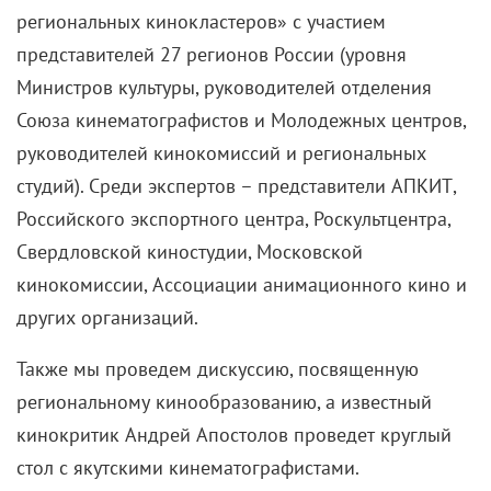
«Я вообще живу не по
правилам»: Калерии
Кисловой – 95!
20 апреля 2021 /
Мария Лемешева
Главный редактор «КиноРепортера» Мария