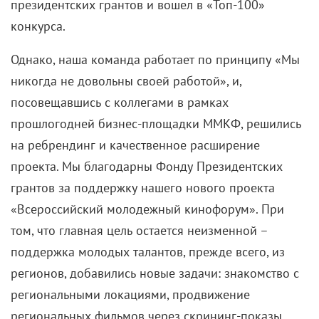
спектаклях, часто ездила к дедушке с бабушкой в
Донецк. Помню, что временами маме было сложно,
театральные артисты тогда жили совсем небогато,
мягко говоря. Но я всегда с большим теплом
вспоминаю свое детство, оно было счастливое.