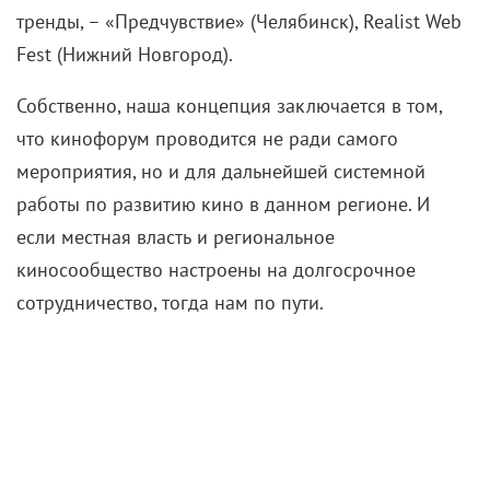
Фото: Александр Мурашкин
В ближайших планах съемки в антиутопии «Кровь
на танцполе» с двумя Светланами – Ходченковой и
Устиновой?
— Я знаю, что этот проект анонсирован на
киносайтах, но не имею к нему никакого
отношения. Несколько лет назад мы со Светой и
Светой действительно хотели что-то сделать вместе,
но не пришли к единой идее, которая
заинтересовала бы нас всех.
Судя по постам в инстаграме, вы очень любите