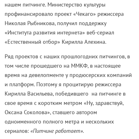
Ильича все очень любили, он был внимателен к
окружению, многим помогал…
Знаю, что Горбачев лично звонил вам по рабочим
вопросам…
— Михаил Сергеевич вообще человек
импульсивный и очень демократичный, он сам
звонил:
«Калерия, ты можешь ко мне приехать? Хочу
с тобой посоветоваться по записи»
. Обычно это
поздно происходило, после окончания рабочего
дня. Меня встречали, провожали в кабинет, иногда
приезжала Раиса Максимовна, и мы с ней вместе
ждали, пока президент закончит свои дела.
Обсуждая запись, я могла возразить:
«Давайте
лучше не так, а вот так»
, и с этим соглашались. Но