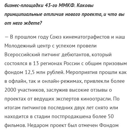
— Я влюблена в джаз всю свою жизнь и пою его,
говорят, неплохо
. Это тоже было немаловажно для
Насти Пальчиковой, когда она приглашала меня на
роль. Но я никогда не была профессиональным
музыкантом, с детства мои амбиции лежали в
другой области.
Фильм Анастасии Пальчиковой – история о
взрослении в лихие 1990-е. Это пора вашего
детства, какой она осталась в памяти?
— В начале 1990-х я была еще очень маленьким
ребенком, поэтому не сталкивалась ни с чем
«лихим», а если сталкивалась, то не осознавала
этого. Огромное количество времени я проводила с
мамой в театре Вахтангова на репетициях и