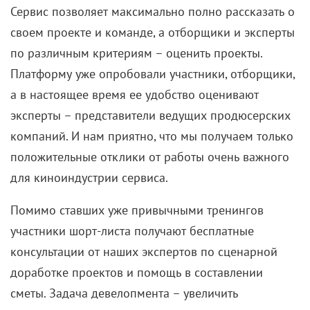
В советское время такая география командировок –
уже успех! А тут еще и должность – главный
телережиссер страны. Как вам это удалось?
— Наверное, я оказалась в нужное время в нужном
месте и просто делала свое дело. Я ни разу не
сказала «нет», когда меня вызывали из отпуска,
лишали праздника. Всегда говорила: «Хорошо». В
1986 году, помню, газета «Вашингтон Пост» брала
большое интервью. Они все время задавали какие-
то дурацкие, как мне казалось, вопросы:
«Скажите,
кто ваша спина? Кто вам помогает? Кто вас
продвигает?»
А у меня не было никого! И когда я
сказала, что я из сибирской глубинки, у меня нет
покровителей в правительстве, муж – обычный