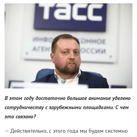
Лемешева поговорила с легендарным
главным режиссером Центрального ТВ о
дружбе с президентами, коварстве прямого
эфира и секретах привлекательности.
Калерия Кислова – уникальный человек на нашем
телевидении. Почти все знаковые мероприятия
советской эпохи мы видели ее глазами, хотя сама
Кислова всегда оставалась за кадром. Главного
режиссера Центрального ТВ ценили первые лица не
только в СССР, но и за рубежом. До недавнего
времени Калерия Венедиктовна участвовала в
процессе создания программы «Время». Ее команда
«Эфир пошел!» многие годы была сигналом начала