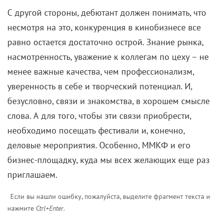
Ни одна важнейшая телесъемка тогда без вас не
проходила. По идее, вас должны были саму охранять
как президентов.
— Телохранителей не было, но особые условия
жизни появились. Начиная с 1975 года я
ежедневно должна была докладывать, где я буду
находиться вечером, в праздники или выходные