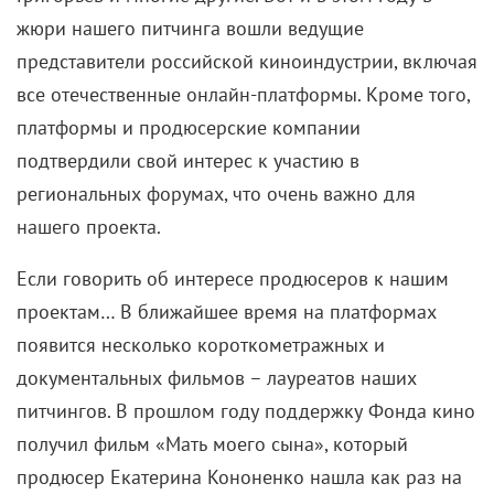
одной совершенно нелепой, анекдотической
истории мне посчастливилось лично познакомиться
с ним и видеть в неформальной обстановке. Он был
очень добрый, общительный, любил поговорить.
Мне временами было просто жалко Леонида
Ильича чисто по-человечески, потому что,
допустим, на съезде партии писали доклад на
несколько часов, и даже нормальный, здоровый,
молодой человек устанет произносить этот текст. А
он – больной, рано постаревший, потому что
прошел фронт, вынужден был все это зачитывать.
Несмотря на слабое здоровье Брежнева, когда 10
ноября 1982 года он умер, это стало для всех
неожиданностью. Я видела, как плакали крепкие
молодые ребята из его личной охраны. Леонида