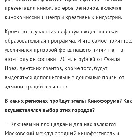
Вашу героиню в юности играет начинающая
актриса Полина Гухман. Как вы поладили?
— На площадке нам встречаться не приходилось,
но конечно же, мы с Полиной познакомились еще
до съемок, потому что нам было важно узнать друг
друга, что-то перенять, нам было нужно, чтобы
наши Маши слились в одну. Полина чудесная. Она
красавица, талант и боец. В ней есть какая-то
цельность, неожиданная для ее возраста.
В картине ваши друзья – хулиганье и дебоширы. В
жизни у вас были такие приятели? Может быть, у
вас были отношения с хулиганом в юности?