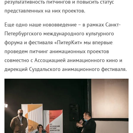
редактор… Они все никак не могли поверить в это.
И интересно, что когда возглавил страну Горбачев,
он поменял все окружение! Но я осталась и
прекрасно с ним работала. При Ельцине тоже всех
убрали. А меня он сохранил. Причем для меня это
стало неожиданностью: за 5 лет до этого случайно
встретились в Зеленограде и час проговорили, а он,
как оказалось, запомнил. Когда Борис Николаевич
стал президентом, ему отправили другого
режиссера, но он вызвал меня. Я всегда общалась с
первыми лицами спокойно, не трепетала,
разговаривала на равных.