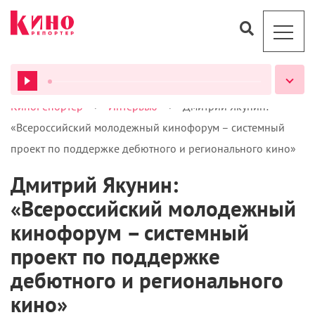
ВСЕ ПОДКАСТЫ
Фото: Александр Мурашкин
У вас столько ролей в театре: «Три сестры»,
«Никого не стало»
, «Кинастон», к тому же
постоянно зовут на разные съемки… Как вы делите
свое время? Отказываетесь ли вы от предложений
сниматься?
— Конечно, постоянно. Нельзя выгорать, иначе
любое, даже самое любимое дело перестает