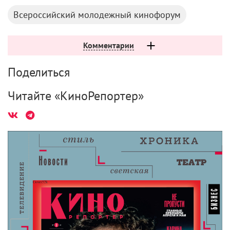
дни. Наверное, семья страдала от этого. Слава богу,
она сохранилась, у меня прекрасный сын, мы с ним
большие друзья, он тоже на телевидении работает.
Но, конечно, я знаю, что многое ему недодала. В
свое время меня с юбилея моего свекра выдернули
– приехала машина и увезла неизвестно куда.
Привезли в Колонный зал, и я там просидела до
двух часов ночи, не понимая, что происходит. А
оказалось, умер Брежнев. Я не должна была никому
говорить о произошедшем, но дома уже привыкли
ни о чем не спрашивать. Так же меня увезли со
свадьбы моего сына, но это было уже при
Горбачеве.
А ведь могли быть актрисой, вести совсем другую