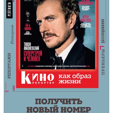
жизнь. У вас же диплом ГИТИСа, роли в
Новосибирском театре были. Как же вы решились
так кардинально все поменять?
— Чистая случайность! Я играла в театре вполне
успешно. Но мой первый муж был подполковником
КГБ, служил в Германии. Пришлось уволиться на
время и уехать к нему. Вернулась через год, в
январе 1960-го – середина сезона, все ставки
заняты. А тут случайно встретила приятеля –
главного режиссера на новосибирском ТВ. Он мне:
«Иди к нам! Такое интересное дело, только
начинается! Попробуешь, не понравится – уйдешь»
.
Он был так убедителен, что на следующий день я
приехала к нему на работу посмотреть. И – что-то