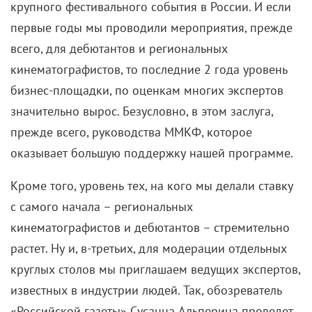
Если вы нашли ошибку, пожалуйста, выделите фрагмент текста и
нажмите
Ctrl+Enter
.
Аня Чиповская
Маша
Комментарии
Поделиться
Читайте «КиноРепортер»