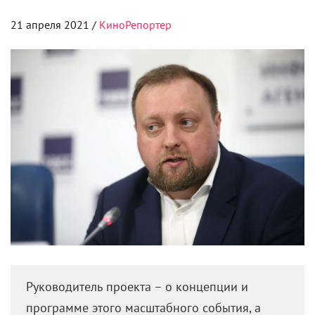
приносить удовольствие. А я не могу работать без
удовольствия. Чтобы полностью погрузиться в
материал, вложить в него все свои силы, нужно
иногда отдыхать.
Ваш отец Борис Фрумкин – джазовый музыкант,
пианист. Вы музицируете вместе с папой?
— У нас бывают концерты. Либо с оркестром Олега
Лундстрема, которым папа руководит, либо мы
собираемся небольшой компанией и делаем
закрытые выступления для друзей. Бывает, что нас
зовут на какие-то интересные мероприятия. Мы
очень избирательны в этом смысле. Джаз – музыка
не для всех и не для любой ситуации. Это особая
атмосфера, редкая специя, его нужно слышать и