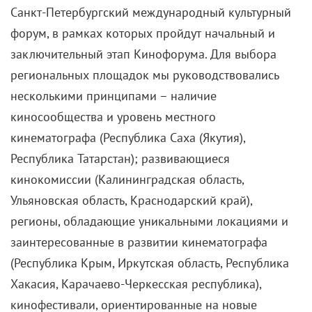
— В Донецке моей вечной компанией были два
старших сводных брата, а также все сопутствующие
этому обстоятельству приключения. Сбитые в кровь
ноги, лазания по верхотурам, велики, самодельные
луки и стрелы, тарзанки, исследования
близлежащих садов, балок, камышей и так далее, и
так далее, и так далее.