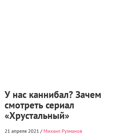
Но тогда профессия режиссера не считалась
женской. Вас не смутило это?
— Трудно сказать, мужская или женская эта
специальность. Зачастую только женщины и
выдерживали. А вот мужчины часто давали слабину
от напряжения, которое появляется в прямом
эфире, где каждая ошибка, как у сапера, может
только один раз произойти. Я сама видела, как
один наш режиссер бился головой о пульт, потому
что он раз нажал не туда, второй раз не туда. А
третий раз просто головой – сдали нервы.
(Смеется.)