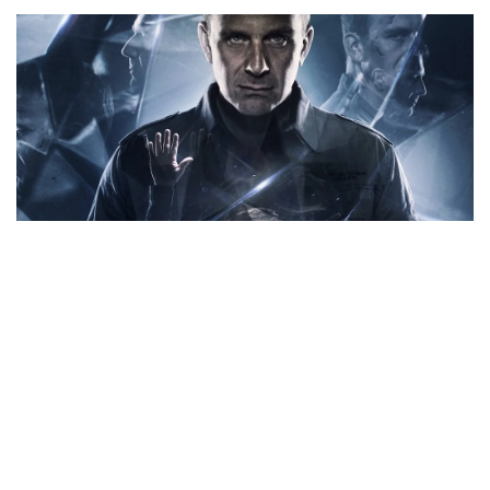
Слушаешь про телевидение 1970-х, и удивляет, что
тогда даже телесуфлера не было, все придумывалось
с нуля…
— Тогда все казалось чудом: то появилась
видеозапись, то цвет, потом монтаж… Если готовую
передачу сдаешь и руководству не понравился