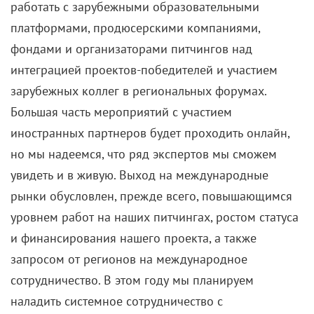
записи и своего рода ритуалом, который вселял
ощущение незыблемости происходящего. Главный
редактор «КиноРепортера» Мария Лемешева, долгие
годы проработавшая бок о бок с Кисловой на Первом
канале, встретилась с ней и расспросила о самых
сложных моментах карьеры, о дружбе с
президентами и о том, как выглядеть эффектно…
ничего для этого не делая.
Калерия Венедиктовна, вы посвятили «Времени»
более 40 лет! И ведь давно заслужили право
почивать на лаврах и не ходить на работу. Но, даже
оставив свой пост в 2003 году, вы не ушли из
программы.
— Да, стаж серьезный – столько даже семьи не