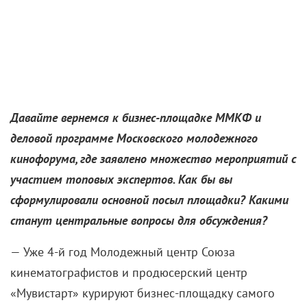
своего кота по кличке Кусиш. Он смотрит фильмы с
вашим участием?
— Кусиш – это для друзей, его полное имя
Куусинен. Он, конечно, смотрит из вежливости, но
по-настоящему уважает только творчество Дмитрия
Ендальцева. Я не обижаюсь, мне и самой его
работы намного ближе.
МАША / Трейлер