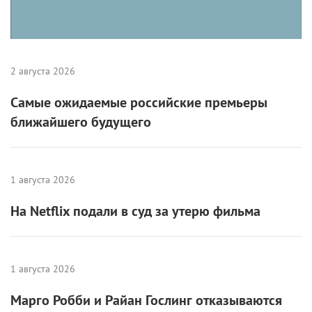
произошло, какая-то вспышка, как любовь с
первого взгляда.
Фото: Олег Бурунов
По-моему, с телевидением так всегда. Я тоже
заглянула случайно, а осталась навсегда…