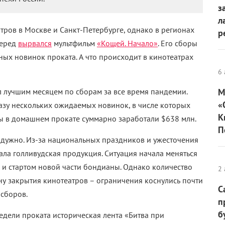
з
л
ров в Москве и Санкт-Петербурге, однако в регионах
р
перед
вырвался
мультфильм
«Кощей. Начало»
. Его сборы
ных новинок проката. А что происходит в кинотеатрах
6 
л лучшим месяцем по сборам за все время пандемии.
М
«
разу нескольких ожидаемых новинок, в числе которых
К
зы в домашнем прокате суммарно заработали $638 млн.
П
радужно. Из-за национальных праздников и ужесточения
ала голливудская продукция. Ситуация начала меняться
 и стартом новой части бондианы. Однако количество
2 
у закрытия кинотеатров – ограничения коснулись почти
С
 сборов.
п
б
едели проката историческая лента «Битва при