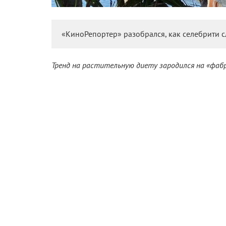
«КиноРепортер» разобрался, как селебрити с
Тренд на растительную диету зародился на «фабри
превратиться в мировой мейнстрим и устареть. С
потребление, что и привлекает многих отказать
рассказывает о звездах, которые верят, что от
них даже изобрели специальный термин – «бьюти
Секс-диета