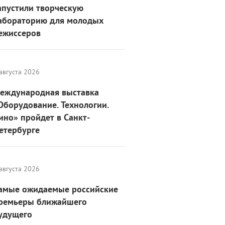
апустили творческую
абораторию для молодых
ежиссеров
августа 2026
еждународная выставка
Оборудование. Технологии.
ино» пройдет в Санкт-
етербурге
августа 2026
амые ожидаемые российские
ремьеры ближайшего
удущего