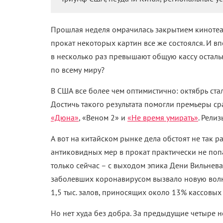
Прошлая неделя омрачилась закрытием кинотеат
прокат некоторых картин все же состоялся. И в
в несколько раз превышают общую кассу осталь
по всему миру?
В США все более чем оптимистично: октябрь ста
Достичь такого результата помогли премьеры с
«Дюна»
, «Веном 2» и
«Не время умирать»
. Рели
А вот на китайском рынке дела обстоят не так 
антиковидных мер в прокат практически не поп
только сейчас – с выходом эпика Дени Вильнева
заболевших коронавирусом вызвало новую волн
1,5 тыс. залов, приносящих около 13% кассовых
Но нет худа без добра. За предыдущие четыре н