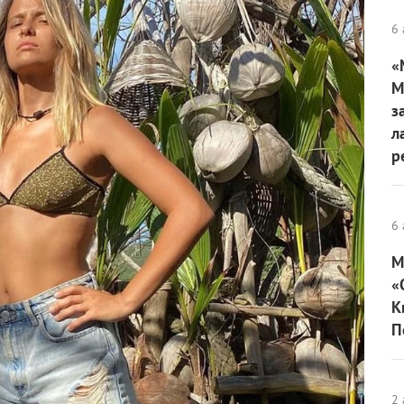
6 
«
М
з
л
р
6 
М
«
К
П
2 