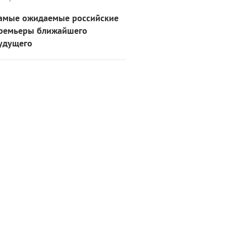
амые ожидаемые российские
ремьеры ближайшего
удущего