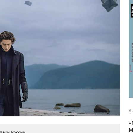
6 
«
М
пехи России.