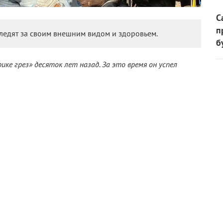
С
п
ледят за своим внешним видом и здоровьем.
б
ке грез» десяток лет назад. За это время он успел
ейчас в моде тренд на осознанность и разумное
ся от мяса. К всемирному Дню веганов «КиноРепортер»
каз от мяса поможет сохранить молодость и красоту. Для
-веганы».
 Памелы Андерсон