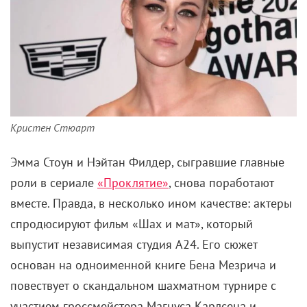
Кристен Стюарт
Эмма Стоун и Нэйтан Филдер, сыгравшие главные
роли в сериале
«Проклятие»
, снова поработают
вместе. Правда, в несколько ином качестве: актеры
спродюсируют фильм «Шах и мат», который
выпустит независимая студия A24. Его сюжет
основан на одноименной книге Бена Мезрича и
повествует о скандальном шахматном турнире с
участием гроссмейстера Магнуса Карлсена и