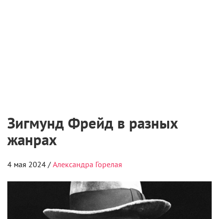
6 августа 2026
«Мастерская «12» Никиты Михалкова» и ON
Медиа запустили творческую лабораторию
для молодых режиссеров