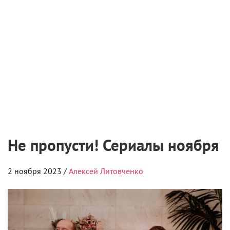
победителей юниорского сезона
6 августа 2026
«Мастерская «12» Никиты Михалкова» и ON
Медиа запустили творческую лабораторию
для молодых режиссеров