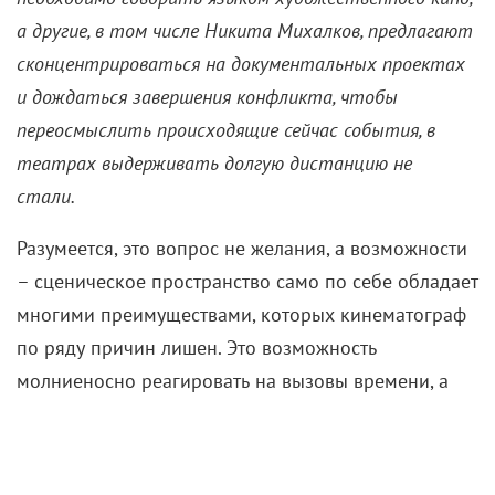
СВОй театр
9 мая 2026 /
Анна Ентякова
Спектакль «Позывной Тишина»