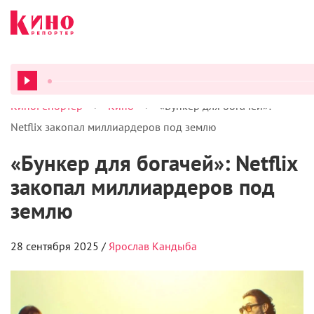
>
>
КиноРепортер
Кино
«Бункер для богачей»:
ВСЕ ПОД
Netflix закопал миллиардеров под землю
«Бункер для богачей»: Netflix
закопал миллиардеров под
землю
28 сентября 2025 /
Ярослав Кандыба