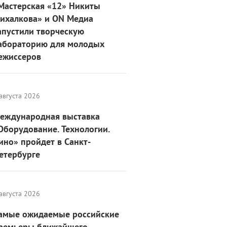
Мастерская «12» Никиты
ихалкова» и ON Медиа
апустили творческую
абораторию для молодых
ежиссеров
августа 2026
еждународная выставка
Оборудование. Технологии.
ино» пройдет в Санкт-
етербурге
августа 2026
амые ожидаемые российские
ремьеры ближайшего