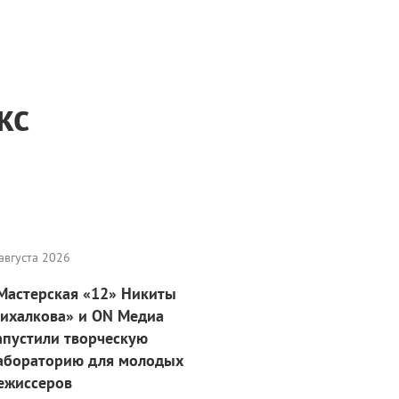
кс
августа 2026
Мастерская «12» Никиты
ихалкова» и ON Медиа
апустили творческую
абораторию для молодых
ежиссеров