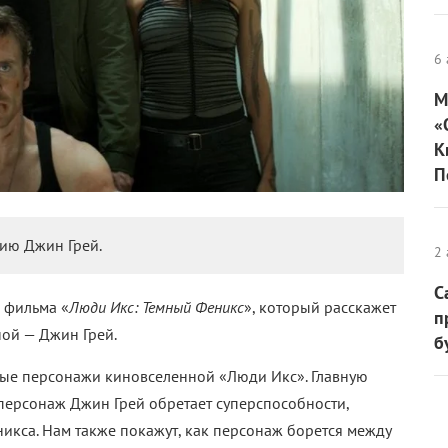
6 
М
«
К
П
ию Джин Грей.
2 
С
р фильма «
Люди Икс: Темный Феникс
», который расскажет
п
ной — Джин Грей.
б
тные персонажи киновселенной «Люди Икс». Главную
 персонаж Джин Грей обретает суперспособности,
икса. Нам также покажут, как персонаж борется между