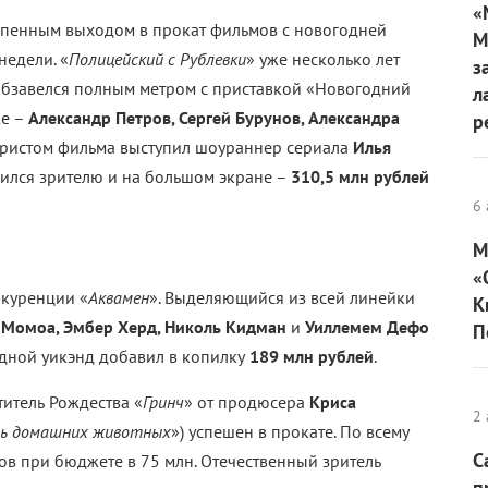
«
епенным выходом в прокат фильмов с новогодней
М
недели. «
Полицейский с Рублевки
» уже несколько лет
з
 обзавелся полным метром с приставкой «Новогодний
л
же –
Александр Петров, Сергей Бурунов, Александра
р
аристом фильма выступил шоураннер сериала
Илья
ился зрителю и на большом экране –
310,5 млн рублей
6 
М
«
нкуренции «
Аквамен
». Выделяющийся из всей линейки
К
Момоа, Эмбер Херд, Николь Кидман
и
Уиллемем Дефо
П
едной уикэнд добавил в копилку
189 млн рублей
.
титель Рождества «
Гринч
» от продюсера
Криса
2 
изнь домашних животных
») успешен в прокате. По всему
С
ов при бюджете в 75 млн. Отечественный зритель
п