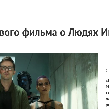
вого фильма о Людях И
6 
«
М
з
л
р