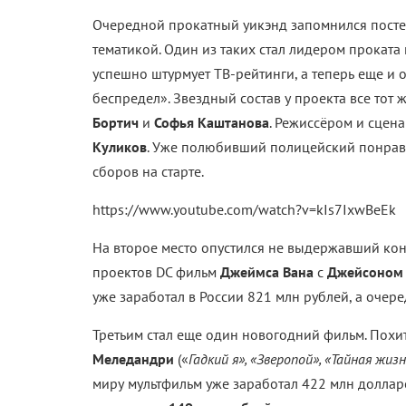
Очередной прокатный уикэнд запомнился пост
тематикой. Один из таких стал лидером проката 
успешно штурмует ТВ-рейтинги, а теперь еще и
беспредел». Звездный состав у проекта все тот 
Бортич
и
Софья Каштанова
. Режиссёром и сцен
Куликов
. Уже полюбивший полицейский понрав
сборов на старте.
https://www.youtube.com/watch?v=kIs7IxwBeEk
На второе место опустился не выдержавший ко
проектов DC фильм
Джеймса Вана
с
Джейсоном 
уже заработал в России 821 млн рублей, а очер
Третьим стал еще один новогодний фильм. Похи
Меледандри
(«
Гадкий я», «Зверопой», «Тайная ж
миру мультфильм уже заработал 422 млн доллар