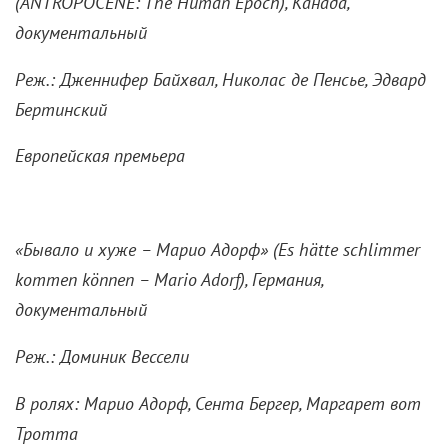
(
ANTROPOCENE:
The
Human
Epoch), Канада,
документальный
Реж.: Дженнифер Байхвал, Николас де Пенсье, Эдвард
Бертинский
Европейская премьера
«Бывало и хуже – Марио Адорф» (Es hätte schlimmer
kommen können – Mario Adorf), Германия,
документальный
Реж.: Доминик Вессели
В ролях: Марио Адорф, Сента Бергер, Маргарет вот
Тротта