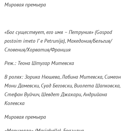
Мировая премьера
«Бог существует, его имя – Петруния» (
Gospod
postoim
imeto
I’
e
Petrunija), Македония/Бельгия/
Словения/Хорватия/Франция
Реж.: Теона Штугар Митевска
В ролях: Зорика Нюшева, Лабина Митевска, Симеон
Мони Дамевски, Суад Беговски, Виолета Шапковска,
Стефан Вуйчич, Шевдет Джахари, Андрийана
Колевска
Мировая премьера
«Маригелла» (
Marighella), Бразилия