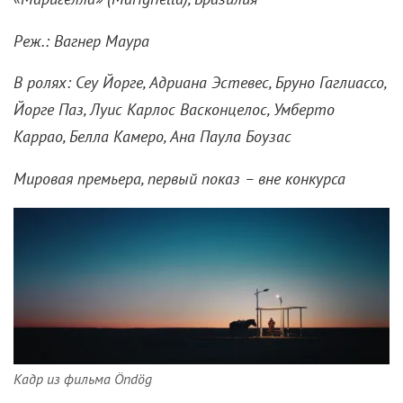
Реж.: Вагнер Маура
В ролях: Сеу Йорге, Адриана Эстевес, Бруно Гаглиассо,
Йорге Паз, Луис Карлос Васконцелос, Умберто
Каррао, Белла Камеро, Ана Паула Боузас
Мировая премьера, первый показ – вне конкурса
Кадр из фильма Öndög