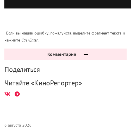
В список лучших кадров вошли отрывки из картин,
которые стали классикой кинематографа:
«Кинг-
Конг», «Крестный отец», «Титаник», «Таксист»,
«Красота по-американски».
Также в видео есть и совсем новые фильмы,
например
«Бегущий по лезвию 2049», «Черная
пантера», «Черный лебедь»
. А ещё в топ-100 вошли
и кадры из сериалов — например, из
«Игры
престолов
» и «
Во все тяжкие»
.