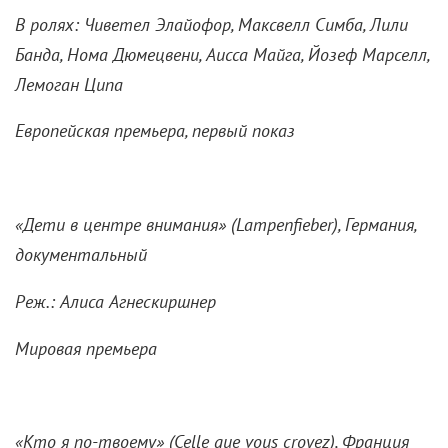
В ролях: Чиветел Элайофор, Максвелл Симба, Лили
Банда, Нома Дюмецвени, Аисса Майга, Йозеф Марселл,
Лемоган Ципа
Европейская премьера, первый показ
«Дети в центре внимания» (
Lampenfieber), Германия,
документальный
Реж.: Алиса Агнескиршнер
Мировая премьера
«Кто я по-твоему» (
Celle
que
vous
croyez), Франция