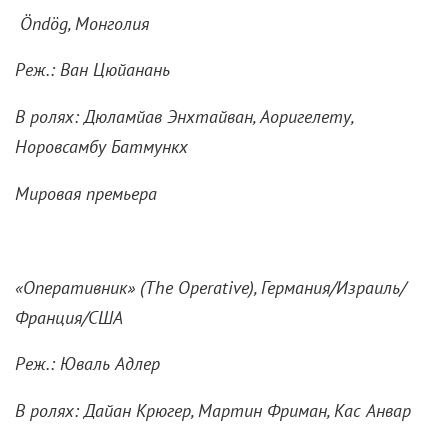
Öndög, Монголия
Реж.: Ван Цюйанань
В ролях: Дюламйав Энхтайван, Аоригелету,
Норовсамбу Батмункх
Мировая премьера
«Оперативник» (
The
Operative), Германия/Израиль/
Франция/США
Реж.: Юваль Адлер
В ролях: Дайан Крюгер, Мартин Фриман, Кас Анвар