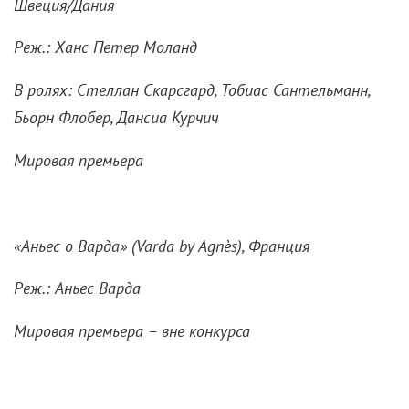
Швеция/Дания
Реж.: Ханс Петер Моланд
В ролях: Стеллан Скарсгард, Тобиас Сантельманн,
Бьорн Флобер, Дансиа Курчич
Мировая премьера
«Аньес о Варда» (
Varda
by
Agnè
s), Франция
Реж.: Аньес Варда
Мировая премьера – вне конкурса