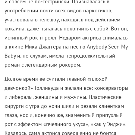
и совсем не по-сестрински. Признавалась в
употреблении почти всех видов наркотиков,
участвовала в телешоу, находясь под действием
кокаина, даже пыталась покончить с собой. Вот он,
истинный рок-н-ролл! Недаром актриса снималась
в клипе Мика Джаггера на песню Anybody Seen My
Baby и, по слухам, имела непродолжительный
роман с легендарным рокером.
Долгое время ее считали главной «плохой
девчонкой» Голливуда и желали все: консерваторы
и либералы, женщины и мужчины. Пластические
хирурги с утра до ночи шили и резали клиенткам
глаза, нос и, конечно же, знаменитый припухлый
рот с эффектом «пчелиного укуса», «как у Энджи».
Казалось, сама актриса совершенно не боится