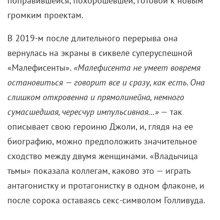
поправившейся, похорошевшей, готовой к новым
громким проектам.
В 2019-м после длительного перерыва она
вернулась на экраны в сиквеле суперуспешной
«Малефисенты».
«Малефисента не умеет вовремя
остановиться — говорит все и сразу, как есть. Она
слишком откровенна и прямолинейна, немного
сумасшедшая, чересчур импульсивная…»
— так
описывает свою героиню Джоли, и, глядя на ее
биографию, можно предположить значительное
сходство между двумя женщинами. «Владычица
тьмы» показала коллегам, каково это — играть
антагонистку и протагонистку в одном флаконе, и
после сорока оставаясь секс-символом Голливуда.