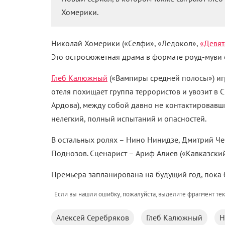
Хомерики.
Николай Хомерики («Селфи», «Ледокол»,
«Девят
Это остросюжетная драма в формате роуд-муви 
Глеб Калюжный
(«Вампиры средней полосы») игр
отеля похищает группа террористов и увозит в 
Ардова), между собой давно не контактировавши
нелегкий, полный испытаний и опасностей.
В остальных ролях – Нино Нинидзе, Дмитрий Че
Поднозов. Сценарист – Ариф Алиев («Кавказский
Премьера запланирована на будущий год, пока 
Если вы нашли ошибку, пожалуйста, выделите фрагмент те
Алексей Серебряков
Глеб Калюжный
Н