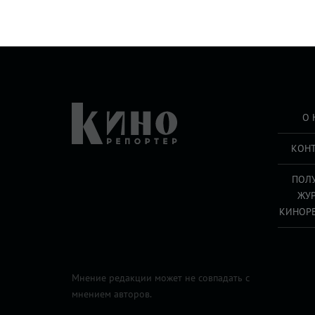
О 
КОН
ПОЛ
ЖУ
КИНОР
Мнение редакции может не совпадать с
мнением авторов.