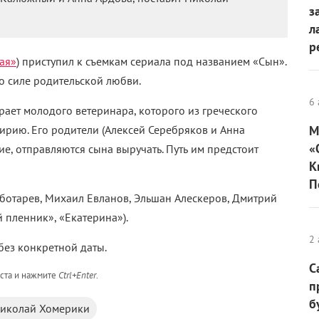
з
л
р
ая»
) приступил к съемкам сериала под названием «Сын».
о силе родительской любви.
6 
ает молодого ветеринара, которого из греческого
Сирию. Его родители (Алексей Серебряков и Анна
М
«
е, отправляются сына выручать. Путь им предстоит
К
П
ботарев, Михаил Евланов, Эльшан Алескеров, Дмитрий
 пленник», «Екатерина»).
2 
без конкретной даты.
С
кста и нажмите
Ctrl+Enter
.
п
б
иколай Хомерики