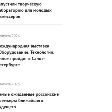
апустили творческую
абораторию для молодых
ежиссеров
августа 2026
еждународная выставка
Оборудование. Технологии.
ино» пройдет в Санкт-
етербурге
августа 2026
амые ожидаемые российские
ремьеры ближайшего
удущего