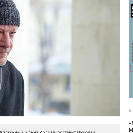
6 
«
М
б Калюжный и Анна Ардова, поставит Николай