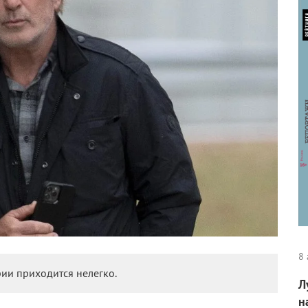
8 
рии приходится нелегко.
Л
н