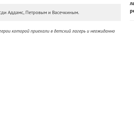
л
р
нсди Аддамс, Петровым и Васечкиным.
 герои которой приехали в детский лагерь и неожиданно
зла и добра, рассказываем о 15 фильмах про летние
лагерные» фильмы ужасов – от «Пятницы, 13-го» до
«Пищеблок»
, и сконцентрируемся исключительно на
торонним вход воспрещен» (1964)