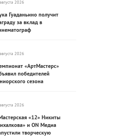
августа 2026
ука Гуаданьино получит
аграду за вклад в
инематограф
августа 2026
емпионат «АртМастерс»
бъявил победителей
ниорского сезона
августа 2026
Мастерская «12» Никиты
ихалкова» и ON Медиа
апустили творческую