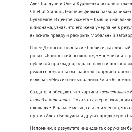
Алек Болдуин и Ольга Куриленко исполнят глав
Chief of Station. Действие фильма разворачивает
Будапеште. В центре сюжета – бывший начальни
шпионажа, узнав, что его жена умерла не в резул
выяснить правду и раскрыть глобальный заговор
Ранее Джонсон снял такие боевики, как «Белый
ролях, «Британский психопат», «Наемник» и «Тр
публикой прохладно, однако навыки постановки
режиссером, он также работал координатором 
включая «Миссию невыполнима 3» и «Вспомнить
Создатели обещают, что картина «
вернет Алека 
иконой в мире кино
». Пока что актер в ожидании
площадке. В начале месяца стало известно, что
против Алека Болдуина и других продюсеров бы
Напомним, в результате инцидента с оружием б