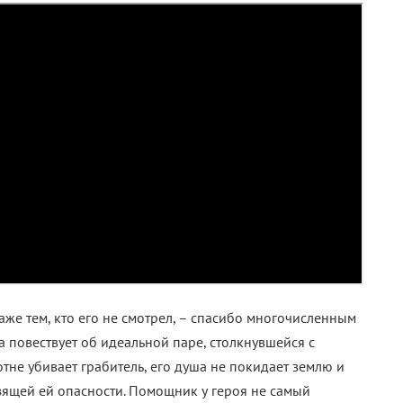
даже тем, кто его не смотрел, – спасибо многочисленным
 повествует об идеальной паре, столкнувшейся с
отне убивает грабитель, его душа не покидает землю и
зящей ей опасности. Помощник у героя не самый