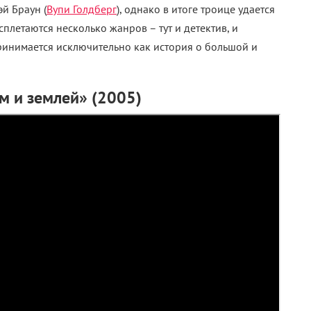
й Браун (
Вупи Голдберг
), однако в итоге троице удается
сплетаются несколько жанров – тут и детектив, и
принимается исключительно как история о большой и
 и землей» (2005)