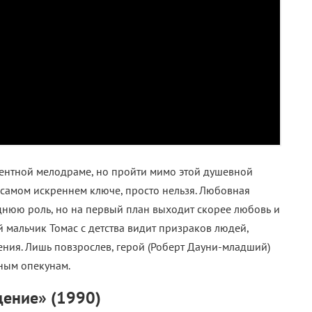
оцентной мелодраме, но пройти мимо этой душевной
самом искреннем ключе, просто нельзя. Любовная
леднюю роль, но на первый план выходит скорее любовь и
й мальчик Томас с детства видит призраков людей,
ения. Лишь повзрослев, герой (Роберт Дауни-младший)
чным опекунам.
ение» (1990)