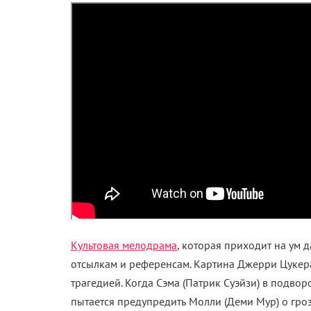
Культовая мелодрама
, которая приходит на ум 
отсылкам и референсам. Картина Джерри Цукера
трагедией. Когда Сэма (Патрик Суэйзи) в подвор
пытается предупредить Молли (Деми Мур) о гро