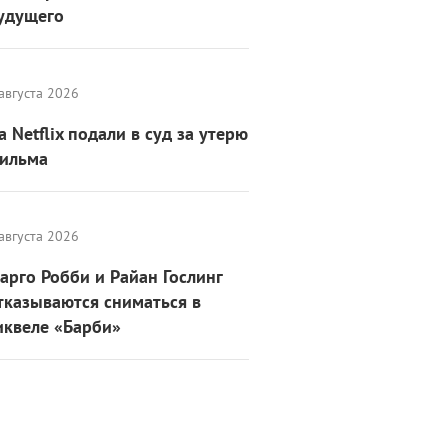
удущего
августа 2026
а Netflix подали в суд за утерю
ильма
августа 2026
арго Робби и Райан Гослинг
тказываются сниматься в
иквеле «Барби»