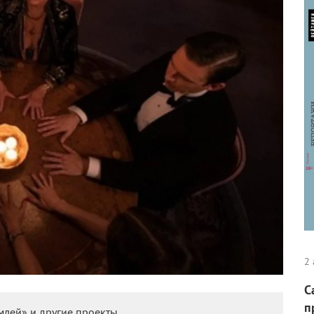
2 
С
п
млей» и другие проекты.