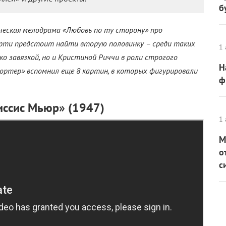
б
еская мелодрама «Любовь по ту сторону» про
ерти предстоит найти вторую половинку – среди таких
1 
ько завязкой, но и Кристиной Риччи в роли строгого
Н
портер» вспомнил еще 8 картин, в которых фигурировали
ф
иссис Мьюр» (1947)
1 
М
о
с