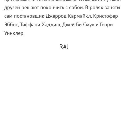
друзей решают покончить с собой. В ролях заняты
сам постановщик Джеррод Кармайкл, Кристофер
Эббот, Тиффани Хаддиш, Джей Би Смув и Генри
Уинклер.
R#J