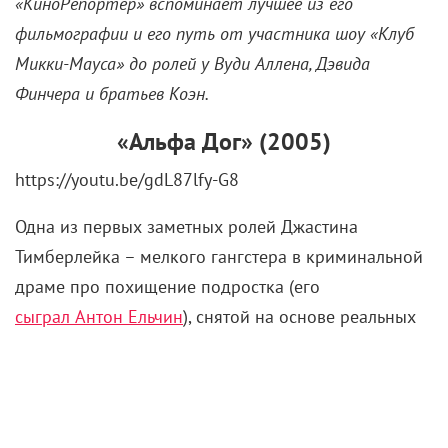
Тимберлейка
31 января 2021 /
КиноРепортер