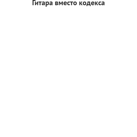
Гитара вместо кодекса
До того как Мерфи проснулся в пустом Лондоне у
Дэнни Бойла
, щурился под кепкой Томми Шелби и
худел до призрачного Оппенгеймера, он собирался
жить совсем в другом ритме. В Корке у него была
группа The Sons of Mr. Green Genes, названная в