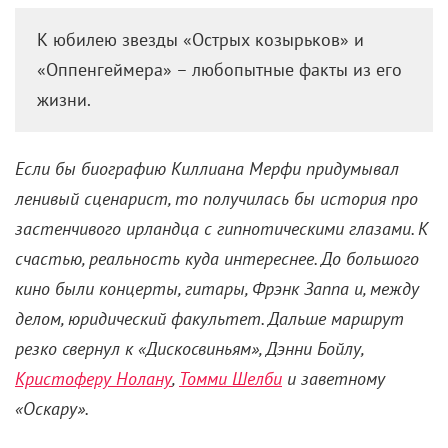
К юбилею звезды «Острых козырьков» и
«Оппенгеймера» – любопытные факты из его
жизни.
Если бы биографию Киллиана Мерфи придумывал
ленивый сценарист, то получилась бы история про
застенчивого ирландца с гипнотическими глазами. К
счастью, реальность куда интереснее. До большого
кино были концерты, гитары, Фрэнк Заппа и, между
делом, юридический факультет. Дальше маршрут
резко свернул к «Дискосвиньям», Дэнни Бойлу,
Кристоферу Нолану
,
Томми Шелби
и заветному
«Оскару».