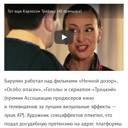
Барулин работал над фильмами «Ночной дозор»,
«Особо опасен», «Гоголь» и сериалом «Троцкий»
(премия Ассоциации продюсеров кино
и телевидения за лучшие визуальные эффекты
—
прим. КР
). Художник спецэффектов отметил, что
подал досудебную претензию на адрес платформы
Premier об изъятии выпуска «Хейт ток»
с Андреасяном с сервиса и призвал режиссера
опубликовать публичное опровержение
и извинение за свои слова.
Если вы нашли ошибку, пожалуйста, выделите фрагмент текста и