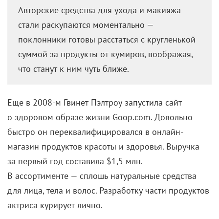
Еще в 2008-м Гвинет Пэлтроу запустила сайт
о здоровом образе жизни Goop.com. Довольно
быстро он переквалифицировался в онлайн-
магазин продуктов красоты и здоровья. Выручка
за первый год составила $1,5 млн.
В ассортименте — сплошь натуральные средства
для лица, тела и волос. Разработку части продуктов
актриса курирует лично.
Еще недавно на портале, кроме понятных
сывороток и лосьонов, продавались спрей
от энергетических вампиров, в составе которого
значилась «любовь», и камни, заряженные личным
шаманом Гвинет. Из-за сомнительных товаров