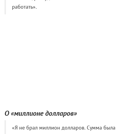
О «миллионе долларов»
«Я не брал миллион долларов. Сумма была
кардинально меньше. Меньше, чем
заслуживала та работа, которую мы сделали.
Чтоб было понятно откуда вообще растут
цифры. Фильмы длятся обычно больше 90
минут, это значит в них в среднем от 2000 до