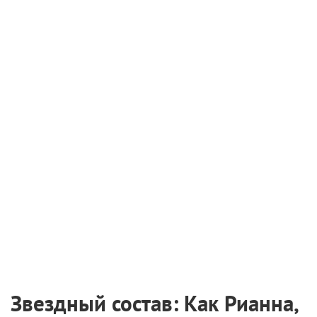
Звездный состав: Как Рианна,
Зои Кравиц, Ольга Бузова и
другие селебрити работают с
бьюти-брендами
17 ноября 2019 /
Екатерина Сахарова