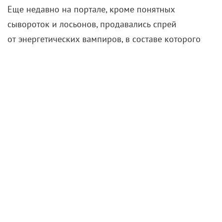
на актрису неоднократно подавали в суд,
в результате ей пришлось выплатить $145 тысяч
компенсации. Несмотря на подмоченную
репутацию, аудитория сайта множится, а прибыль
растет.
Успех Пэлтроу впечатлил коллег по цеху — актрисы
и певицы последовали ее примеру и погрузились
в изучение масел, кислот и косметических трендов.
Сами себе бизнесвумен
Дрю Бэрримор неоднократно заявляла, что
обожает все, что связано с бьюти-сферой, а потому
запуск своего бренда был делом времени.
«Сделав
перерыв в съемках, я ходила в лаборатории
и участвовала в разработке