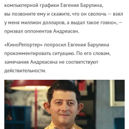
«КиноРепортер» попросил Евгения Барулина
прокомментировать ситуацию. По его словам,
замечания Андреасяна не соответствуют
действительности.
О реакции Андреасяна на
компьютерную графику
«Сарик был однозначно доволен результатом.