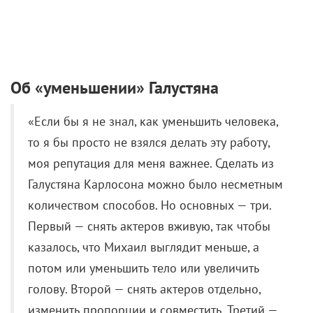
«Если бы я не знал, как уменьшить человека,
то я бы просто не взялся делать эту работу,
моя репутация для меня важнее. Сделать из
Галустяна Карлосона можно было несметным
количеством способов. Но основных — три.
Первый — снять актеров вживую, так чтобы
казалось, что Михаил выглядит меньше, а
потом или уменьшить тело или увеличить
голову. Второй — снять актеров отдельно,
изменить пропорции и совместить. Третий —
сделать трехмерную модель Карлосона и
наложить лицо Михаила. У каждого подхода
своя цена. Третий вариант не подходит — он в
два раза дороже, долгий в производстве и,
вероятно, неуспешный. Потому мы