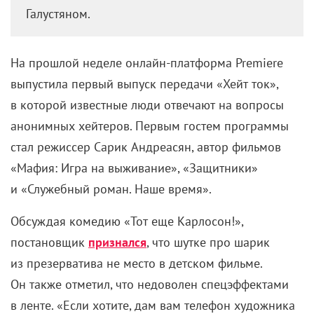
анонимных хейтеров. Первым гостем программы
стал режиссер Сарик Андреасян, автор фильмов
«Мафия: Игра на выживание», «Защитники»
и «Служебный роман. Наше время».
Обсуждая комедию «Тот еще Карлосон!»,
постановщик
признался
, что шутке про шарик
из презерватива не место в детском фильме.
Он также отметил, что недоволен спецэффектами
в ленте. «Если хотите, дам вам телефон художника
компьютерной графики Евгения Барулина,
вы позвоните ему и скажите, что он сволочь — взял
у меня миллион долларов, а выдал такое говно», —
призвал оппонентов Андреасян.