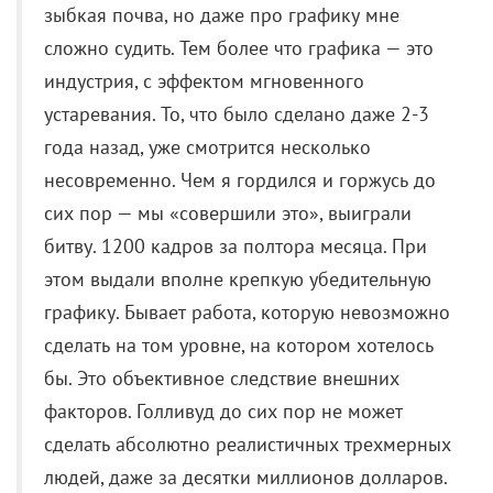
несовременно. Чем я гордился и горжусь до
сих пор — мы «совершили это», выиграли
битву. 1200 кадров за полтора месяца. При
этом выдали вполне крепкую убедительную
графику. Бывает работа, которую невозможно
сделать на том уровне, на котором хотелось
бы. Это объективное следствие внешних
факторов. Голливуд до сих пор не может
сделать абсолютно реалистичных трехмерных
людей, даже за десятки миллионов долларов.
Я бы никогда не взялся делать трехмерного
Михаила Галустяна. Другой пример —
несколько неудачных кадров пролета
Карлосона и Малыша. Такие планы по
технологии снимаются в два этапа — вначале