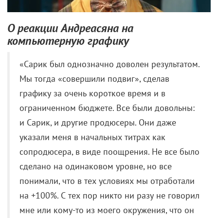
Мы тогда «совершили подвиг», сделав
графику за очень короткое время и в
ограниченном бюджете. Все были довольны:
и Сарик, и другие продюсеры. Они даже
указали меня в начальных титрах как
сопродюсера, в виде поощрения. Не все было
сделано на одинаковом уровне, но все
понимали, что в тех условиях мы отработали
на +100%. С тех пор никто ни разу не говорил
мне или кому-то из моего окружения, что он
недоволен. Именно поэтому я в прямом
смысле застыл с раскрытым ртом, когда
услышал слова Сарика обо мне. Заявление о
том, что он увидел графику за неделю до
премьеры, тоже не вполне справедливо. До