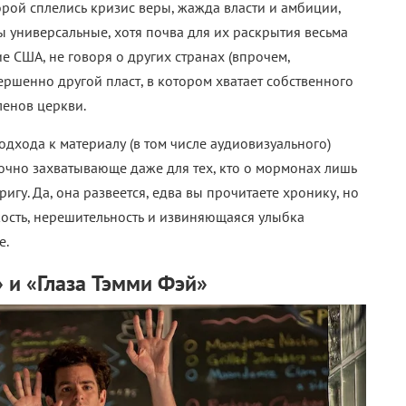
орой сплелись кризис веры, жажда власти и амбиции,
 универсальные, хотя почва для их раскрытия весьма
е США, не говоря о других странах (впрочем,
вершенно другой пласт, в котором хватает собственного
ленов церкви.
одхода к материалу (в том числе аудиовизуального)
точно захватывающе даже для тех, кто о мормонах лишь
гу. Да, она развеется, едва вы прочитаете хронику, но
кость, нерешительность и извиняющаяся улыбка
е.
» и «Глаза Тэмми Фэй»