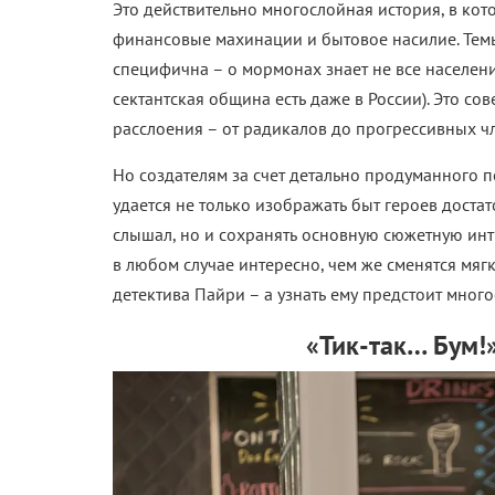
Это действительно многослойная история, в кот
финансовые махинации и бытовое насилие. Темы
специфична – о мормонах знает не все населени
сектантская община есть даже в России). Это со
расслоения – от радикалов до прогрессивных ч
Но создателям за счет детально продуманного п
удается не только изображать быт героев доста
слышал, но и сохранять основную сюжетную интри
в любом случае интересно, чем же сменятся мяг
детектива Пайри – а узнать ему предстоит много
«Тик-так… Бум!