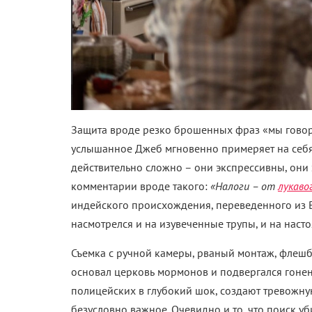
Защита вроде резко брошенных фраз «мы говори
услышанное Джеб мгновенно примеряет на себ
действительно сложно – они экспрессивны, они з
комментарии вроде такого:
«Налоги – от
лукаво
индейского происхождения,
переведенного из 
насмотрелся и на изувеченные трупы, и на наст
Съемка с ручной камеры, рваный монтаж, флешбэ
основал церковь мормонов и подвергался гонени
полицейских в глубокий шок, создают тревожную
безусловно важное. Очевидно и то, что поиск уби