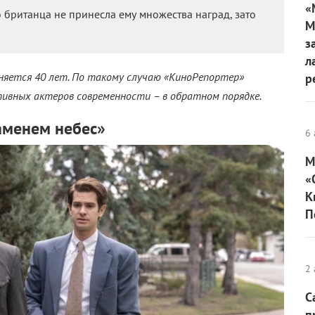
«
 британца не принесла ему множества наград, зато
М
з
л
лняется 40 лет. По такому случаю «КиноРепортер»
р
тивных актеров современности – в обратном порядке.
аменем небес»
6 
М
«
К
П
2 
С
п