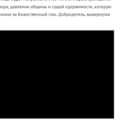
зора, давления общины и сущей одержимости, которую
няли за божественный глас. Добродетель, вывернутая