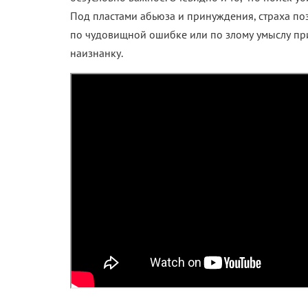
Под пластами абьюза и принуждения, страха по
по чудовищной ошибке или по злому умыслу при
наизнанку.