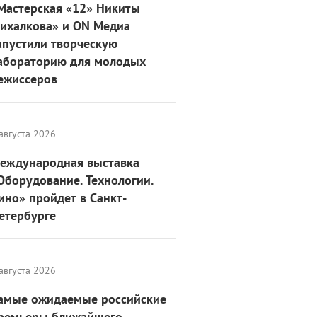
Мастерская «12» Никиты
ихалкова» и ON Медиа
апустили творческую
абораторию для молодых
ежиссеров
августа 2026
еждународная выставка
Оборудование. Технологии.
ино» пройдет в Санкт-
етербурге
августа 2026
амые ожидаемые российские
ремьеры ближайшего